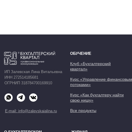
ОБУЧЕНИЕ
Клуб «Бухгалтерский
квартал»
ИП Залевская Лина Витальевна
ИНН 272514185681
Курс «Управление финансовыми
ОГРНИП 318784700169910
потоками»
Курс «Как бухгалтеру найти
свою нишу»
Все продукты
E-mail: info@zalevskaialina.ru
О БУХГАЛТЕРСКОМ
ЖУРНАЛ
КВАРТАЛЕ
Мероприятия
Об основателях
Блог
Отзывы
ДОПОЛНИТЕЛЬНАЯ
ИНФОРМАЦИЯ
Лицензия на осуществление
образовательной деятельности
Сведения об образовательной организации
Публичная оферта
Политика конфиденциальности