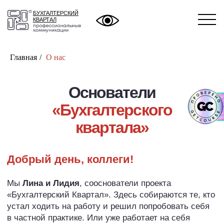
БУХГАЛТЕРСКИЙ
БУХГАЛТЕРСКИЙ
КВАРТАЛ
КВАРТАЛ
Главная
/
О нас
Основатели
«‎Бухгалтерского
квартала»
Добрый день, коллеги!
Мы
Лина и Лидия
, сооснователи проекта
«Бухгалтерский Квартал». Здесь собираются те, кто
устал ходить на работу и решил попробовать себя
в частной практике. Или уже работает на себя
и ищет, где можно поговорить о работе, потому что
хочет всё сделать правильно или потому, что семья
уже не выдерживает бесед об НДС и упрощёнке.
Мы помогаем поверить в свои силы, разобраться
с тем, чего не хватает для уверенной работы,
и найти ответы на вопросы. От насущных, вроде:
«Как поднять цены? Где искать клиентов?»
,