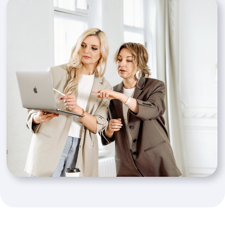
семинарами, лекциями и
журнал
с экспертными текстами
Перейти на сайт
YouTube-канал
Здесь отвечаем на вопросы и разбираем
реальные кейсы
Перейти на ютуб-канал
Бухгалтерия Зои Абрамовны
в Телеграме