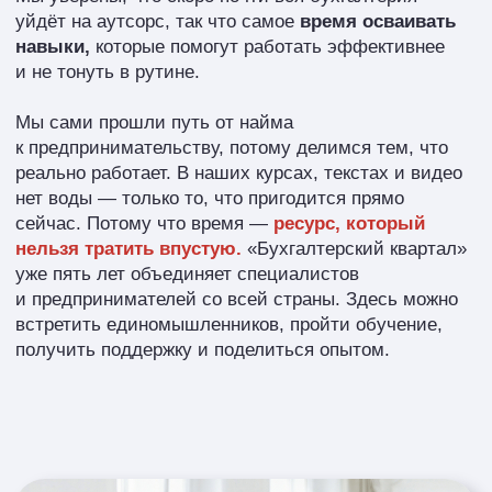
Наши
площадки
Сайт «Бухгалтерского квартала»
Внутри которого есть
клуб
с курсами,