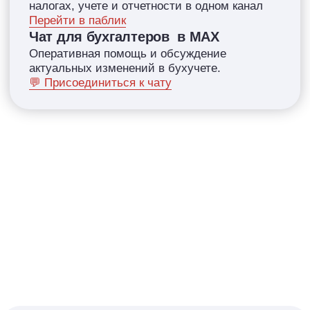
Лидия Васильева
Бухгалтер. Предприниматель.
Налоговый консультант. Ментор.
27 лет в профессии
2000+ часов налогового
консультирования
100+ вебинаров
Познакомиться поближе
ИП Залевская Лина Витальевна
ИНН 272514185681
ОГРНИП 318784700169910