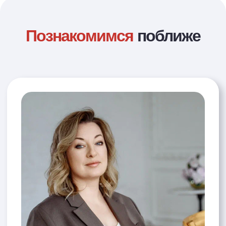
E-mail: info@
buhkv.ru
192029, Россия, г Cанкт-петербург,
ул. Ольминского, д 8, кв 19
ОБУЧЕНИЕ
О БУХГАЛТЕРСКОМ
КВАРТАЛЕ
Клуб "Бухгалтерский
квартал"
Об основателях
Курс «Управление
Отзывы
финансовыми потоками»
Все продукты
ЖУРНАЛ
ДОПОЛНИТЕЛЬНАЯ
ИНФОРМАЦИЯ
Мероприятия
Лицензия на осуществление
Блог
образовательной деятельности
Сведения об образовательной
организации
Политика конфиденциальности
НАШИ КАНАЛЫ:
ЧАТЫ ДЛЯ БУХГАЛТЕРОВ: