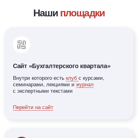
Здесь обсуждаем последние новости и просто
общаемся
Перейти на канал
Паблик в ВК
Следите за изменениями в учете и
налогообложении, читайте экспертные статьи
и получайте практические рекомендации для
работы.
Перейти в паблик
Чат для бухгалтеров в ВК
Общение с коллегами, обмен опытом и
решение профессиональных вопросов по
бухучету и налогам.
💬 Присоединиться к чату