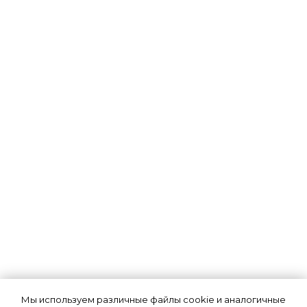
Лицензия на осуществление
Блог
образовательной деятельности
Сведения об
образовательной
организации
Политика
конфиденциальности
НАШИ КАНАЛЫ:
ЧАТЫ ДЛЯ
БУХГАЛТЕРОВ:
Мы используем различные файлы cookie и аналогичные