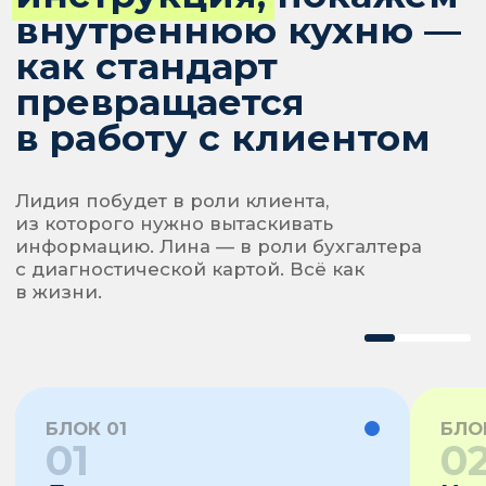
Клиенты приносят задачи «вне
абонентки», и вы каждый раз
не знаете, как сказать «это
отдельная услуга».
Прайс не пересматривался год
и больше. Хочется поднять,
но непонятно как —
«договаривались же».
Договор устный, а если
письменный — не страхует
ни от чего. Вы не уверены, за что
именно отвечаете.
Думаете нанять помощника,
но не понимаете, как описать ему,
что делать. Регламентов нет — всё
в голове.