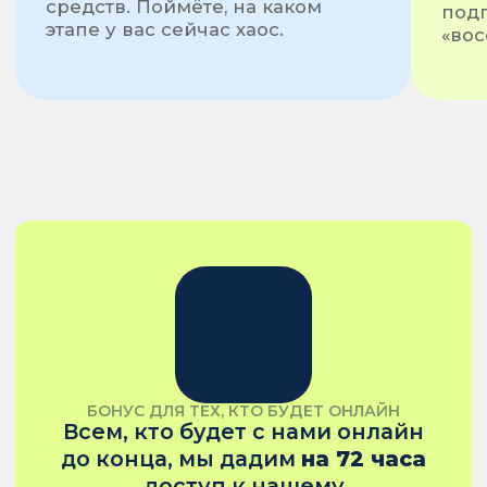
— 06 · РЕГИСТРАЦИЯ
6 августа, 11:00 МСК
Будем
наводить
порядок
Конференция бесплатная. Оставьте
имя и контакт — за 15 минут до начала
пришлём ссылку на трансляцию
и материалы.
Записи в открытом доступе не будет.
Подробный разбор с материалами
останется только для клубного повтора
БЕСПЛАТНО · МЕСТО В ЭФИРЕ
Регистрация
на конференцию
Зарегистрироваться
онлайн
5 часов эфира
GetCourse
★