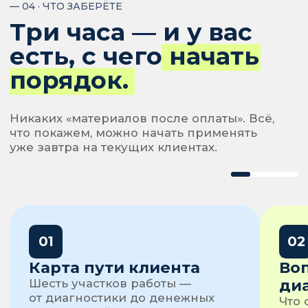
Лина Залевская
БУХГАЛТЕР · НАЛОГОВЫЙ КОНСУЛЬТАНТ
3000+ часов консультаций
Аутсорсинг с нуля
Не сразу стала «дорогим
специалистом». Но научилась
оценивать свою работу,
формулировать объём и выстраивать
партнёрские отношения, в которых
уважают.