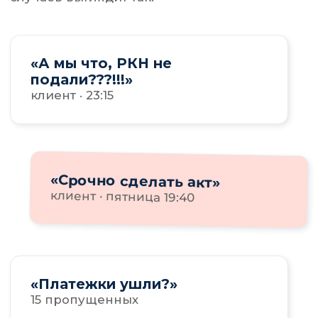
«И за это тоже я отвечаю?»
внутренний голос
«Хочу поднять стоимость,
но не могу»
2 года одним прайсом
«А почему вы это мне
не сказали!!!»
клиент после доначисления