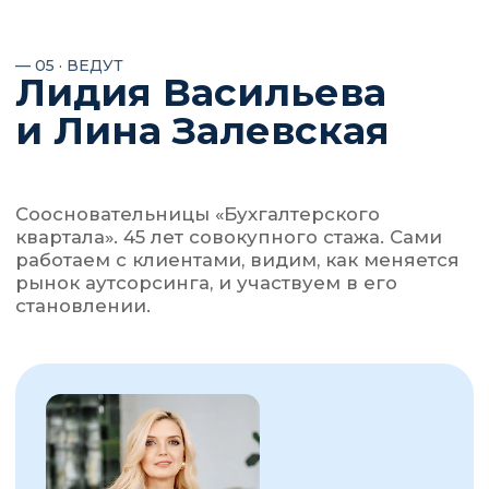
ИП Залевская Лина Витальевна
ИНН 272514185681
ОГРНИП 318784700169910
E-mail: info@buhkv.ru
192029, Россия, г Cанкт-петербург,
ул. Ольминского, д 8, кв 19
О БУХГАЛТЕРСКОМ
ОБУЧЕНИЕ
КВАРТАЛЕ
Клуб
"Бухгалтерский
Об основателях
квартал"
Курс «Управление
Отзывы
финансовыми потоками»
Все продукты
ЖУРНАЛ
ДОПОЛНИТЕЛЬНАЯ
ИНФОРМАЦИЯ
Мероприятия
Лицензия на осуществление
Блог
образовательной деятельности
Сведения об
образовательной
организации
Политика
конфиденциальности