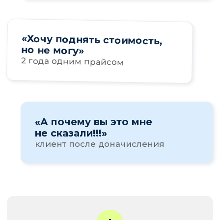
Лидия побудет в роли клиента,
из которого нужно вытаскивать
информацию. Лина — в роли бухгалтера
с диагностической картой. Всё как
в жизни.
БЛОК 01
БЛОК 02
01
02
Диагностика
Ценообразовани
Покажем, как Лина задаёт
Прямо в эфире собира
вопросы, а Лидия «отвечает как
по ответам клиента. Что
клиент». Увидите нашу
в регулярной услуге, ч
диагностическую карту
абонентки, почему име
в действии — и поймёте, что
цена.
клиент успевает «забыть»
на первой встрече.