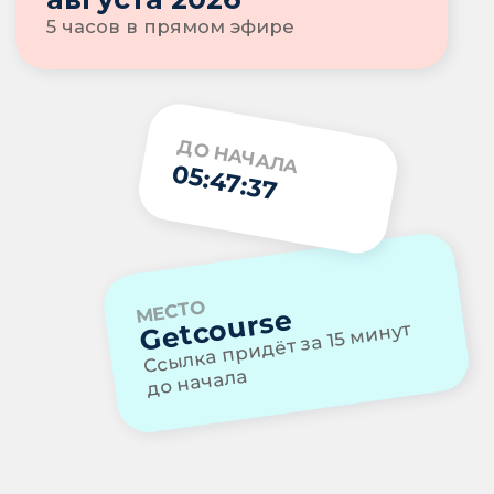
— 01 · ЗАЧЕМ
Бухгалтер в найме
получает регламент
«завода». В частной
практике — каждый
раз с нуля
Нет стандарта, нет базы, от которой
оттолкнуться. Мы все отталкиваемся
от найма — другой базы у нас нет.
В результате работа бухгалтера
в частной практике в большинстве
случаев выглядит так:
«А мы что, РКН не