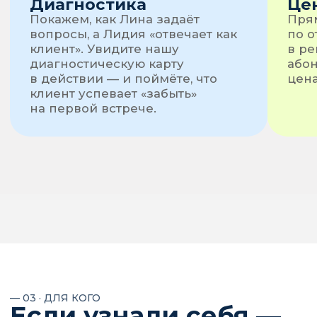
— 04 · ЧТО ЗАБЕРЁТЕ
Три часа — и у вас
есть, с чего начать
порядок.
Никаких «материалов после оплаты». Всё,
что покажем, можно начать применять
уже завтра на текущих клиентах.
01
02
Карта пути клиента
Вопросы для
диагностики
Шесть участков работы —
от диагностики до денежных
Что спрашивать у клиен