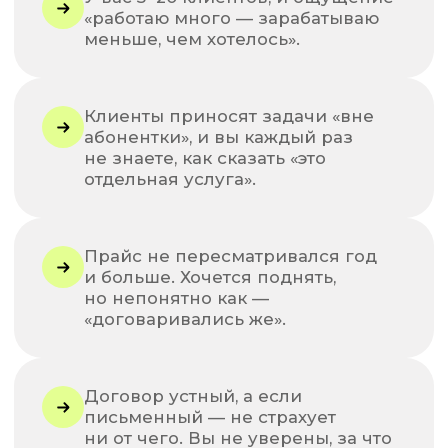
ЧАСА
— 05 · ВЕДУТ
Лидия Васильева
и Лина Залевская
Соосновательницы «Бухгалтерского
квартала». 45 лет совокупного стажа. Сами
работаем с клиентами, видим, как меняется
рынок аутсорсинга, и участвуем в его
становлении.