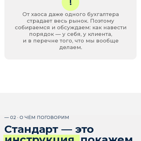
— 03 · ДЛЯ КОГО
Если узнали себя —
приходите
Конференция для бухгалтеров частной
практики на старте и в первые годы
работы. Если на найме — тоже
приходите, многое пригодится
«в запас».
Вы только ушли из найма
в частную практику и пока
не понимаете, что продавать,
кроме «бухгалтерского
обслуживания».
У вас 5−20 клиентов, и ощущение
«работаю много — зарабатываю
меньше, чем хотелось».