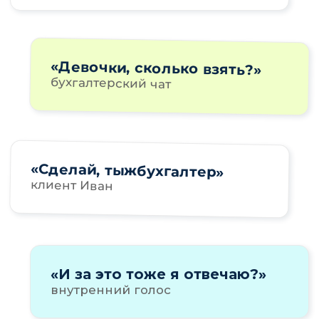
!
От хаоса даже одного бухгалтера
страдает весь рынок. Поэтому
собираемся и обсуждаем: как навести
порядок — у себя, у клиента,
и в перечне того, что мы вообще
делаем.
— 02 · О ЧЁМ ПОГОВОРИМ
Стандарт — это
инструкция, покажем
внутреннюю кухню —
как стандарт
превращается
в работу с клиентом