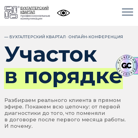
БУХГАЛТЕРСКИЙ
БУХГАЛТЕРСКИЙ
КВАРТАЛ
КВАРТАЛ
— БУХГАЛТЕРСКИЙ КВАРТАЛ · ОНЛАЙН-КОНФЕРЕНЦИЯ
Участок
в порядке
Разбираем реального клиента в прямом
эфире. Покажем всю цепочку: от первой
диагностики до того, что поменяли
в договоре после первого месяца работы.
И почему.
6 августа
11:00 – 16:00
Онлайн
2026
МСК
Бесплатно
Зарегистрироваться