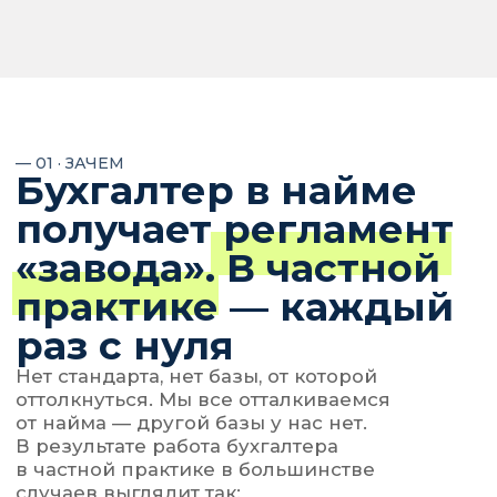
подали???!!!»
клиент · 23:15
«Срочно сделать акт»
клиент · пятница 19:40
«Платежки ушли?»
15 пропущенных
«Девочки, сколько взять?»
бухгалтерский чат
«Сделай, тыжбухгалтер»
клиент Иван