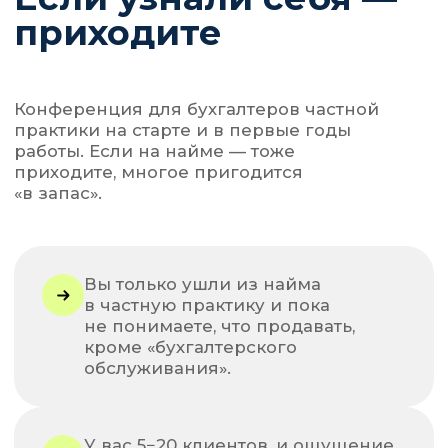
средств. Поймёте, на каком
подписания КП, чтобы 
этапе у вас сейчас хаос.
«восстанавливать беспл
🎁
БОНУС ДЛЯ ТЕХ, КТО БУДЕТ ОНЛАЙН
Всем, кто будет с нами онлайн
до конца, мы дадим
на 72 часа
доступ к нашему
интерактивному калькулятору
распределения зон
ответственности
между
клиентом и бухгалтером.
72