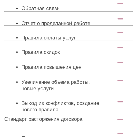
РКО для ИП: выгоды, особенности
вывода денег
Отчетность по работникам и заработной
плате
Возможная дополнительная отчетность
Раздел 7. Регламенты работы в 1С
Настройка базы под нового клиента: СН,
учетная политика, реквизиты
Оформление патента
Поступление выручки сч. 51 юрики
и СБПений, ликвидация ИП
Поступление выручки: касса, эквайринг
Расходы: распределение по видам
деятельности
Начисление зарплаты и взносы
Расчеты с самозанятыми