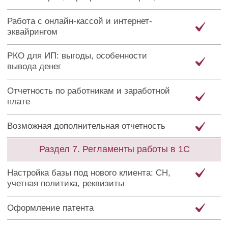
ОБУЧЕНИЕ
Клуб "Бухгалтерский
квартал"
ИП Залевская Лина Витальевна
ИНН 272514185681
Курс «Управление финансовыми
ОГРНИП 318784700169910
потоками»
Курс «Как бухгалтеру найти
свою нишу»
Все продукты
E-mail: info@zalevskaialina.ru
О БУХГАЛТЕРСКОМ
ЖУРНАЛ
КВАРТАЛЕ
Мероприятия
Об основателях
Блог
Отзывы
ДОПОЛНИТЕЛЬНАЯ
ИНФОРМАЦИЯ
Лицензия на осуществление
образовательной деятельности
Сведения об образовательной организации
Публичная оферта
Политика конфиденциальности