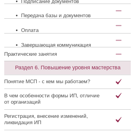
Реализация: расчеты с покупателями и
заказчиками
Учет ТМЦ и производства ная система
налогообложения
Закрытие периода. Квартал
Закрытие года. Годовая отчетность
Раздел 8. Навыки руководителя
Встреча-координация: сбор задач на
обучение
Управление командой (планерки,
функционал руководителя, коучинговый
метод управления, оплата)
Ресурсы руководителя: делегирование,
планирование, окружение
Личный помощник
Финансовый потолок, стратегии роста
Как выйти из операционки