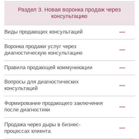
Стандарт юридической безопасности
Договор с клиентом (форма)
Удаленное подписание договора
Оформление своей деятельности
(ИП, СЗ)
Стандарт ввода клиента в работу
Приемка от предыдущего бухгалтера
Перенос базы 1С
Организация удаленного
документооборота, гугл диск
Настройка электронной
отчетности и ЭЦП (МЧД)
Настройка ЭДО
ЦРМ для учета клиентов (или
бухта)
Раздел 5. Стандарты процессов в
частной практике