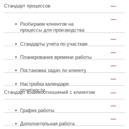
Регистрация, внесение изменений,
ликвидация ИП
Учетная политика ИП по налоговому
учету
Выбор системы налогообложения
ИП на системе НПД
УСН “доходы”
УСН “доходы минус расходы”
Патентная система налогообложения
Основы применения ОСНО у
предпринимателя
Совмещение режимов УСН и ПСН
Особенности приема платежей у ИП,
личные карты, корпоративные карты, СБП
Работа с онлайн-кассой и интернет-
эквайрингом