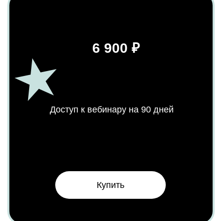
КВАРТАЛЕ
Клуб "Бухгалтерский
квартал"
Об основателях
Курс «Управление
Отзывы
финансовыми потоками»
Все продукты
ЖУРНАЛ
ДОПОЛНИТЕЛЬНАЯ
ИНФОРМАЦИЯ
Мероприятия
Лицензия на осуществление
Блог
образовательной деятельности
Сведения об образовательной
организации
Политика конфиденциальности
НАШИ КАНАЛЫ:
ЧАТЫ ДЛЯ БУХГАЛТЕРОВ: