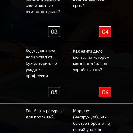
своей жизнью
срок?
самостоятельно?
Куда двигаться,
Как найти дело
если устал от
мечты, на котором
бухгалтерии, не
можно стабильно
Стоимость вебинара
уходя из
зарабатывать?
профессии
6 900 ₽
Где брать ресурсы
Маршрут
для прорыва?
(инструкция), как
быстро перейти на
Доступ к вебинару на 90 дней
новый уровень