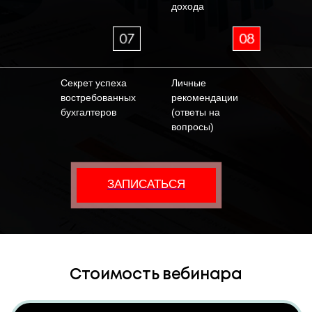
дохода
Купить
Секрет успеха
Личные
востребованных
рекомендации
бухгалтеров
(ответы на
вопросы)
ЗАПИСАТЬСЯ
ИП Залевская Лина Витальевна
ИНН 272514185681
ОГРНИП 318784700169910
E-mail: info@
buhkv.ru
192029, Россия, г Cанкт-петербург,
ул. Ольминского, д 8, кв 19
ОБУЧЕНИЕ
О БУХГАЛТЕРСКОМ