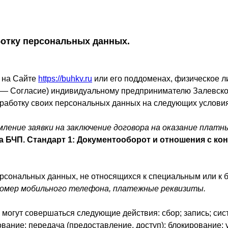
ботку персональных данных.
и на Сайте
https://buhkv.ru
или его поддоменах, физическое ли
е — Согласие) индивидуальному предпринимателю Залевской
обработку своих персональных данных на следующих условия
ление заявки на заключение договора на оказание платн
 БЧП. Стандарт 1: Документооборот и отношения с ко
персональных данных, не относящихся к специальным или 
 номер мобильного телефона, платежные реквизиты.
могут совершаться следующие действия: сбор; запись; сис
ование; передача (предоставление, доступ); блокирование; 