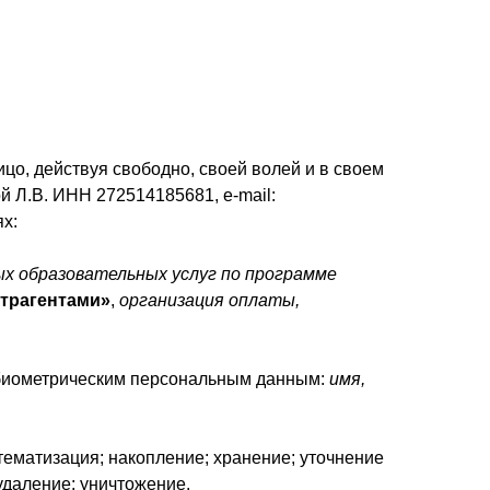
цо, действуя свободно, своей волей и в своем
 Л.В. ИНН 272514185681, e-mail:
х:
ых образовательных услуг по программе
нтрагентами»
,
организация оплаты,
к биометрическим персональным данным:
имя,
тематизация; накопление; хранение; уточнение
удаление; уничтожение.