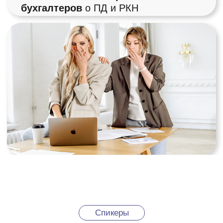
УЗНАТЬ ПОДРОБНЕЕ
Мария Ивлева
Юрист с 20 летним стажем,
более 250 млн рублей
сохранила бизнесу в 2024 году
Руководитель юридического
департамента в группе
компаний
Специалист в корпоративном
праве и в сфере закона о
персональных данных
УЗНАТЬ ПОДРОБНЕЕ