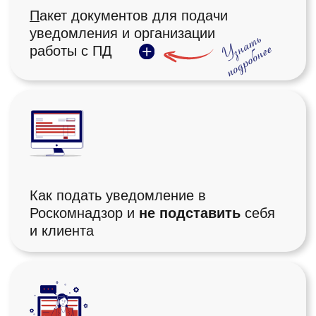
крайний?
Покажем, какие документы нужны,
чтобы
не отвечать за чужое
.
Разложим по полочкам, кто обязан
подавать, а кто — нет.
Ответы на
300+ вопросов
бухгалтеров
о ПД и РКН