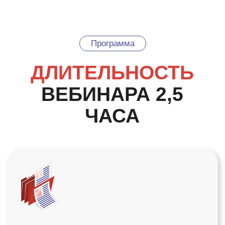
П
акет документов для подачи
уведомления и организации
работы с ПД
Как подать уведомление в
Роскомнадзор и
не подставить
себя
и клиента
Клиент, бухгалтер, юрист —
кто