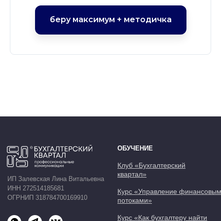
беру максимум + методичка