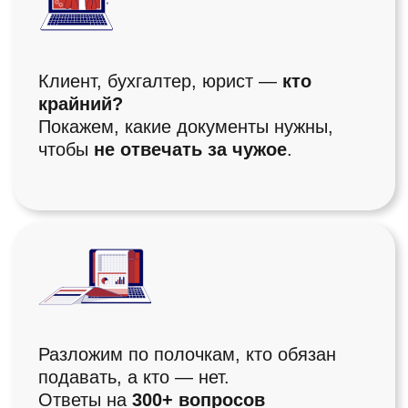
Спикеры
ВЕДУЩИЕ
ВЕБИНАРА
Лидия Васильева
Бухгалтер и
предприниматель со стажем
26 лет, налоговый
консультант.
Совладелец сообщества
«Бухгалтерия Зои
Абрамовны» и клуба
«Бухгалтерский квартал».