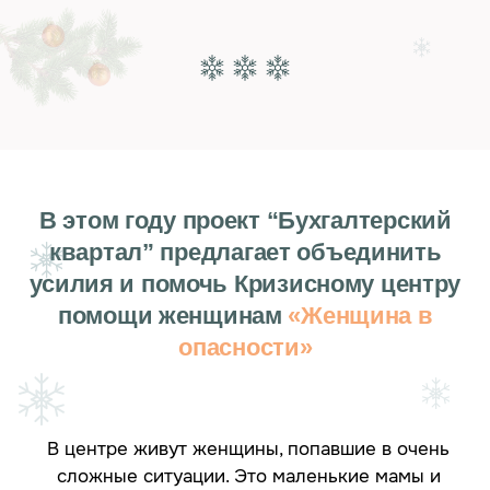
Определим свои настоящие ценности,
чтобы не гнаться за тем, что популярно
в обществе.
Составим баланс целей, выделим
главную - путеводную, но не забудем
про второстепенные.