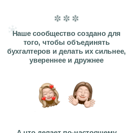
А что делает по-настоящему
сильный человек?
Помогает тому, кто сейчас в этом
нуждается.
Уже 4-й год подряд мы с Вами
открываем Новый год самым
правильным способом:
ставим
свои великие цели и помогаем
тем, кто сейчас нуждается в нашей
помощи.