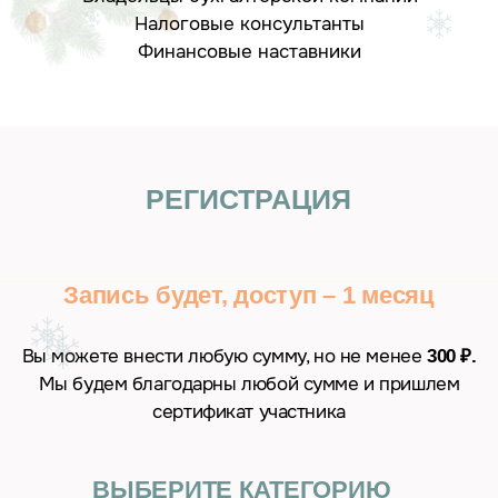
ИП Залевская Лина Витальевна
О вебинаре
ИНН 272514185681
Для кого
ОГРНИП 318784700169910
Спикеры
Разработка сайта
Программа
Политика обработки персональных данных
Договор оферты