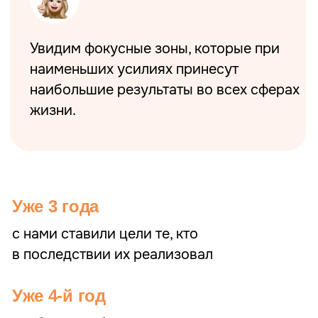
Лина Залевская
Лидия Васильева
Руководители проекта “Бухгалтерский квартал”
Владельцы бухгалтерской компании
Налоговые консультанты
Финансовые наставники
РЕГИСТРАЦИЯ
Запись будет, доступ – 1 месяц
Вы можете внести любую сумму, но не менее
300
₽
.
Мы будем благодарны любой сумме и пришлем
сертификат участника
ВЫБЕРИТЕ КАТЕГОРИЮ