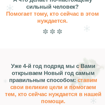
В этом году проект “Бухгалтерский
квартал” предлагает объединить
усилия и помочь Кризисному центру
помощи женщинам
«Женщина в
опасности»
В центре живут женщины, попавшие в очень
сложные ситуации. Это маленькие мамы и
женщины, которые нашли в себе силы уйти от
домашнего насилия.
ПОДРОБНЕЕ
ЧТО БУДЕТ НА ВЕБИНАРЕ