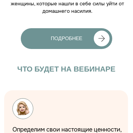
Увидим фокусные зоны, которые при
наименьших усилиях принесут
наибольшие результаты во всех сферах
жизни.
Уже 3 года
с нами ставили цели те, кто
в последствии их реализовал
Уже 4-й год
мы будем собирать пожертвования
и передавать их в надежные руки.
Уже 1500 человек
вместе с нами радуются каждому
следующему Новому году.